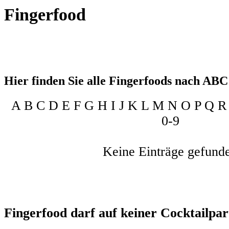
Fingerfood
Hier finden Sie alle Fingerfoods nach ABC 
A B C D
E
F G H I J K L M N O P Q R
0-9
Keine Einträge gefund
Fingerfood darf auf keiner Cocktailpar