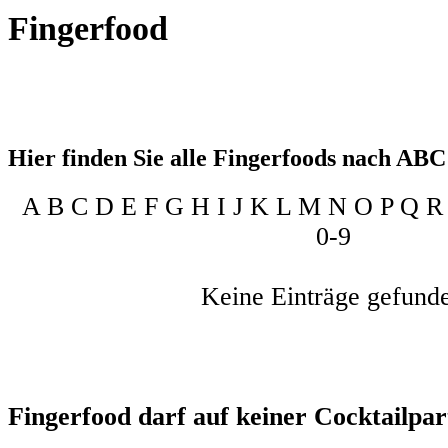
Fingerfood
Hier finden Sie alle Fingerfoods nach ABC 
A B C D E F G H I J K L M N O P Q 
0-9
Keine Einträge gefund
Fingerfood darf auf keiner Cocktailpar