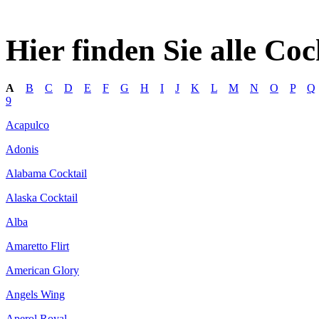
Hier finden Sie alle Co
A
B
C
D
E
F
G
H
I
J
K
L
M
N
O
P
Q
9
Acapulco
Adonis
Alabama Cocktail
Alaska Cocktail
Alba
Amaretto Flirt
American Glory
Angels Wing
Aperol Royal